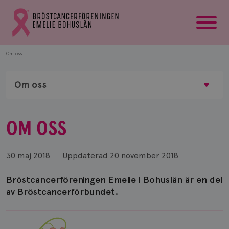
startsida
Gå
till
Bröstcancerförbundets
startsida
Om oss
Om oss
OM OSS
30 maj 2018
Uppdaterad
20 november 2018
Bröstcancerföreningen Emelie i Bohuslän är en del
av Bröstcancerförbundet.