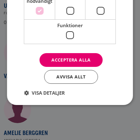
nödvändigt
ULLA OLSSON
FÖRENINGSVÄRD
0705 288232
Funktioner
ACCEPTERA ALLA
VALBEREDNING – VAKANT
AVVISA ALLT
VISA DETALJER
Strikt nödvändigt
Prestanda
Inriktning
Funktioner
AMELIE BERGGREN
Strikt nödvändiga kakor tillåter