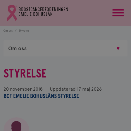
startsida
Gå
till
Bröstcancerförbundets
startsida
Om oss
Styrelse
Om oss
STYRELSE
20 november 2018
Uppdaterad
17 maj 2026
BCF EMELIE BOHUSLÄNS STYRELSE